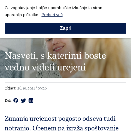
Nazaj
Za zagotavljanje boljše uporabniške izkušnje ta stran
Domov
Aktualno
Nasveti, s katerimi...
uporablja piškotke.
Preberi več
Zapri
Nasveti, s katerimi boste
vedno videti urejeni
Objava:
28. 10. 2021 / 09:26
Deli:
Zunanja urejenost pogosto odseva tudi
notranjo. Obenem pa izraža spoštovanje