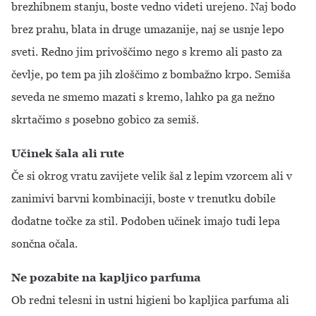
brezhibnem stanju, boste vedno videti urejeno. Naj bodo
brez prahu, blata in druge umazanije, naj se usnje lepo
sveti. Redno jim privoščimo nego s kremo ali pasto za
čevlje, po tem pa jih zloščimo z bombažno krpo. Semiša
seveda ne smemo mazati s kremo, lahko pa ga nežno
skrtačimo s posebno gobico za semiš.
Učinek šala ali rute
Če si okrog vratu zavijete velik šal z lepim vzorcem ali v
zanimivi barvni kombinaciji, boste v trenutku dobile
dodatne točke za stil. Podoben učinek imajo tudi lepa
sončna očala.
Ne pozabite na kapljico parfuma
Ob redni telesni in ustni higieni bo kapljica parfuma ali