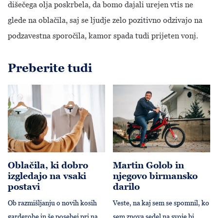
dišečega olja poskrbela, da bomo dajali urejen vtis ne
glede na oblačila, saj se ljudje zelo pozitivno odzivajo na
podzavestna sporočila, kamor spada tudi prijeten vonj.
Preberite tudi
Oblačila, ki dobro izgledajo na vsaki postavi
Martin Golob in njegovo birm
Oblačila, ki dobro
Martin Golob in
izgledajo na vsaki
njegovo birmansko
postavi
darilo
Ob razmišljanju o novih kosih
Veste, na kaj sem se spomnil, ko
garderobe in še posebej pri na...
sem znova sedel na svoje bi...