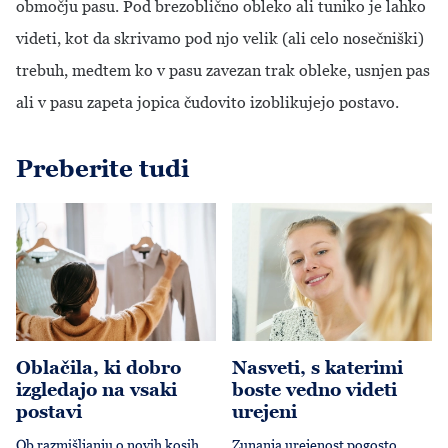
območju pasu. Pod brezoblično obleko ali tuniko je lahko
videti, kot da skrivamo pod njo velik (ali celo nosečniški)
trebuh, medtem ko v pasu zavezan trak obleke, usnjen pas
ali v pasu zapeta jopica čudovito izoblikujejo postavo.
Preberite tudi
Oblačila, ki dobro izgledajo na vsaki postavi
Nasveti, s katerimi boste vedn
Oblačila, ki dobro
Nasveti, s katerimi
izgledajo na vsaki
boste vedno videti
postavi
urejeni
Ob razmišljanju o novih kosih
Zunanja urejenost pogosto