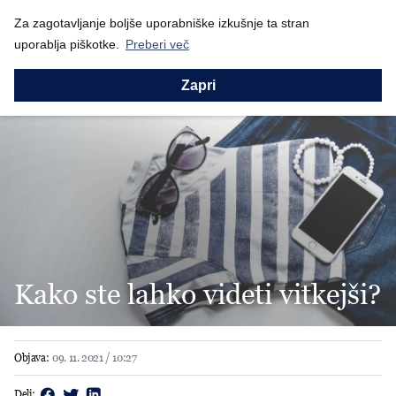
Nazaj
Za zagotavljanje boljše uporabniške izkušnje ta stran
Domov
Aktualno
Kako ste lahko videt...
uporablja piškotke.
Preberi več
Zapri
Kako ste lahko videti vitkejši?
Objava:
09. 11. 2021 / 10:27
Deli: