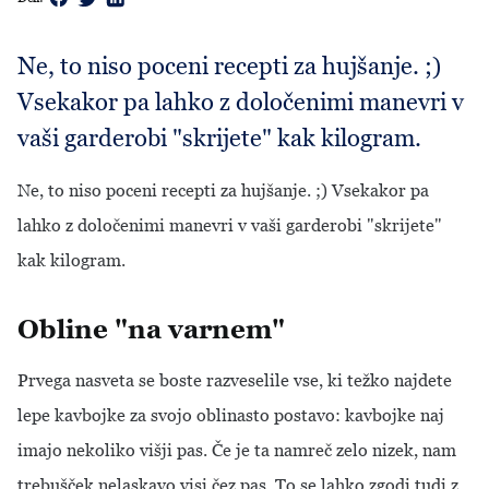
Ne, to niso poceni recepti za hujšanje. ;)
Vsekakor pa lahko z določenimi manevri v
vaši garderobi "skrijete" kak kilogram.
Ne, to niso poceni recepti za hujšanje. ;) Vsekakor pa
lahko z določenimi manevri v vaši garderobi "skrijete"
kak kilogram.
Obline "na varnem"
Prvega nasveta se boste razveselile vse, ki težko najdete
lepe kavbojke za svojo oblinasto postavo: kavbojke naj
imajo nekoliko višji pas. Če je ta namreč zelo nizek, nam
trebušček nelaskavo visi čez pas. To se lahko zgodi tudi z