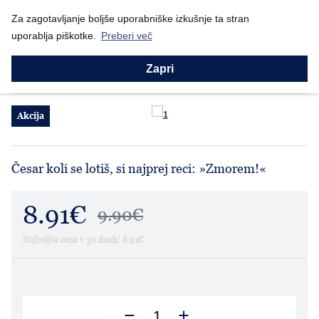
Nazaj
v
Za zagotavljanje boljše uporabniške izkušnje ta stran
Prodajni program
Za lepši dom
Skodelice
Skodelica "Zmorem!"
uporablja piškotke.
Preberi več
Skodelice
Skodelica "Zmorem!"
Zapri
Akcija
Česar koli se lotiš, si najprej reci: »Zmorem!«
8.91€
9.90€
Najboljša cena v 30 dneh: 8.91€