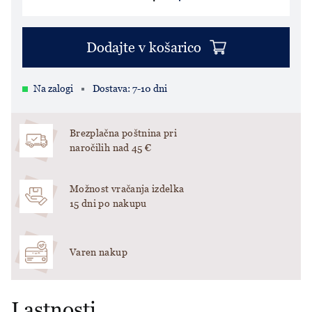
Dodajte v košarico
Na zalogi
Dostava: 7-10 dni
Brezplačna poštnina pri
naročilih nad 45 €
Možnost vračanja izdelka
15 dni po nakupu
Varen nakup
Lastnosti