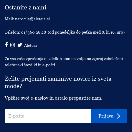
Ostanite z nami
Mail:
narocila@aleteia.si
Telefon:
01/360 28 28
(od ponedeljka do petka med 8. in 16. uro)
Aleteia
Za vsa vaša vprašanja o izdelkih smo na voljo na zgoraj zabeleženi
telefonski številki in e-pošti.
Želite prejemati zanimive novice iz sveta
mode?
Vpišite svoj e-naslov in ostalo prepustite nam.
Prijava