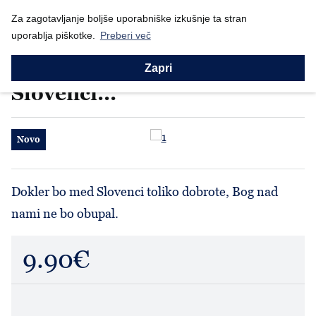
Nazaj
Prodajni program
Za zagotavljanje boljše uporabniške izkušnje ta stran
Za lepši dom
Skodelice
Skodelica "Dokler bo...
uporablja piškotke.
Preberi več
Skodelice
Skodelica "Dokler bo med
Zapri
Slovenci..."
Novo
Dokler bo med Slovenci toliko dobrote, Bog nad
nami ne bo obupal.
9.90€