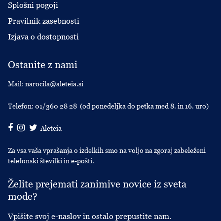
Splošni pogoji
Pravilnik zasebnosti
Izjava o dostopnosti
Ostanite z nami
Mail:
narocila@aleteia.si
Telefon:
01/360 28 28
(od ponedeljka do petka med 8. in 16. uro)
Aleteia
Za vsa vaša vprašanja o izdelkih smo na voljo na zgoraj zabeleženi
telefonski številki in e-pošti.
Želite prejemati zanimive novice iz sveta
mode?
Vpišite svoj e-naslov in ostalo prepustite nam.