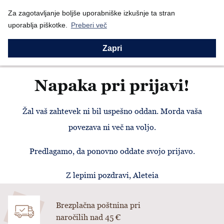
Za zagotavljanje boljše uporabniške izkušnje ta stran
Nazaj
Domov
E-novice
Napaka pri prijavi
uporablja piškotke.
Preberi več
Napaka pri prijavi
Zapri
Napaka pri prijavi!
Žal vaš zahtevek ni bil uspešno oddan. Morda vaša
povezava ni več na voljo.
Predlagamo, da ponovno oddate svojo prijavo.
Z lepimi pozdravi, Aleteia
Brezplačna poštnina pri
naročilih nad 45 €