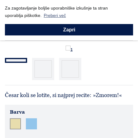
Nazaj
Za zagotavljanje boljše uporabniške izkušnje ta stran
Domov
Prodajni program
Ženske
Puloverji
Zmorem
uporablja piškotke.
Preberi več
Puloverji
Zmorem
Zapri
Česar koli se lotite, si najprej recite: »Zmorem!«
Barva