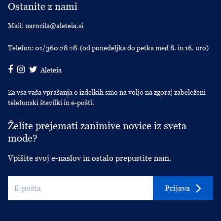
Ostanite z nami
Mail:
narocila@aleteia.si
Telefon:
01/360 28 28
(od ponedeljka do petka med 8. in 16. uro)
Aleteia
Za vsa vaša vprašanja o izdelkih smo na voljo na zgoraj zabeleženi
telefonski številki in e-pošti.
Želite prejemati zanimive novice iz sveta
mode?
Vpišite svoj e-naslov in ostalo prepustite nam.
Prijava