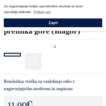
Nazaj
Domov
Za zagotavljanje boljše uporabniške izkušnje ta stran
Prodajni program
Izdelki Blagor
Bombažna vrečka - Ve...
uporablja piškotke.
Preberi več
Izdelki Blagor
Bombažna vrečka - Vera
Zapri
premika gore (Blagor)
Bombažna vrečka za vsakdanjo rabo z
nagovarjajočim motivom in napisom.
11.90€