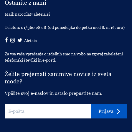
Ostanite z nami
Mail:
narocila@aleteia.si
Telefon:
01/360 28 28
(od ponedeljka do petka med 8. in 16. uro)
Aleteia
Za vsa vaša vprašanja o izdelkih smo na voljo na zgoraj zabeleženi
telefonski številki in e-pošti.
Želite prejemati zanimive novice iz sveta
mode?
Vpišite svoj e-naslov in ostalo prepustite nam.
Prijava