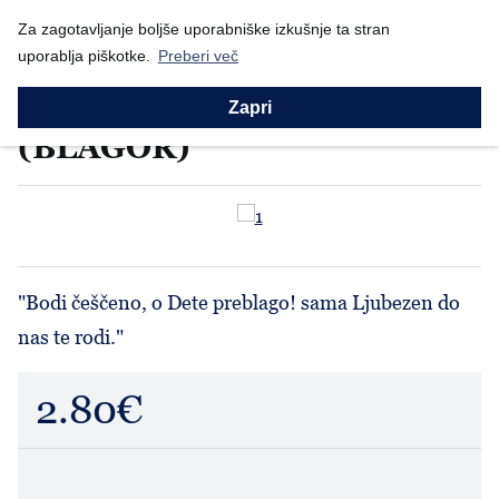
Nazaj
Prodajni program
Za zagotavljanje boljše uporabniške izkušnje ta stran
Izdelki Blagor
Voščilnice
Voščilnica Radost oz...
uporablja piškotke.
Preberi več
Voščilnice
Voščilnica Radost oznanjam
Zapri
(BLAGOR)
"Bodi češčeno, o Dete preblago! sama Ljubezen do
nas te rodi."
2.80€