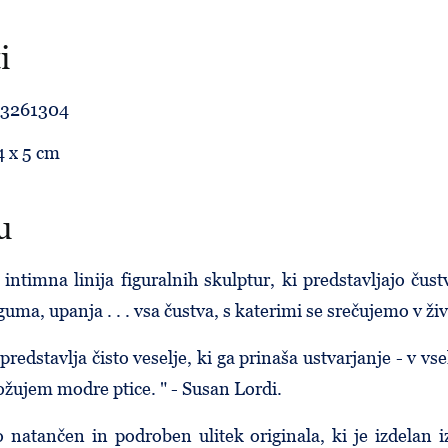
i
13261304
4 x 5 cm
u
intimna linija figuralnih skulptur, ki predstavljajo čustv
guma, upanja . . . vsa čustva, s katerimi se srečujemo v živ
predstavlja čisto veselje, ki ga prinaša ustvarjanje - v vs
ožujem modre ptice. " - Susan Lordi.
lo natančen in podroben ulitek originala, ki je izdelan 