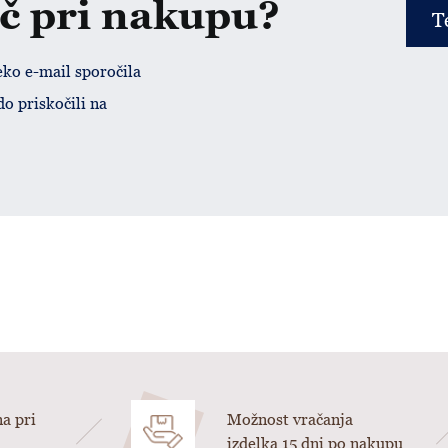
č pri nakupu?
T
eko e-mail sporočila
do priskočili na
a pri
Možnost vračanja
izdelka 15 dni po nakupu