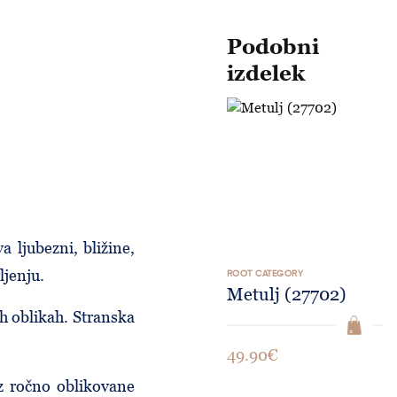
Podobni
izdelek
Metulj (27702)
a ljubezni, bližine,
ljenju.
ROOT CATEGORY
Metulj (27702)
eh oblikah. Stranska
49.90€
iz ročno oblikovane