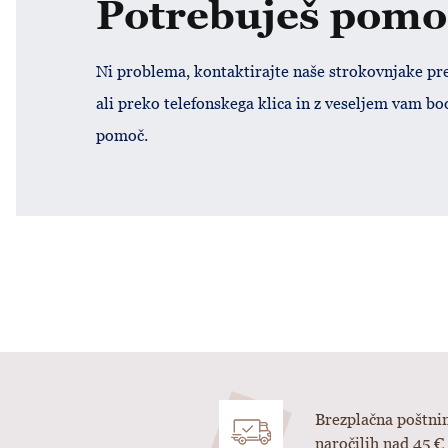
Potrebuješ pomo
Ni problema, kontaktirajte naše strokovnjake pr
ali preko telefonskega klica in z veseljem vam bo
pomoč.
Brezplačna poštnin
naročilih nad 45 €