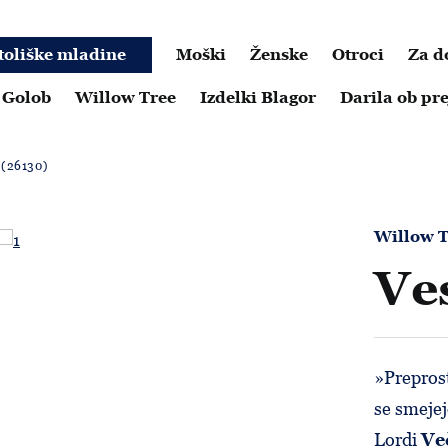
toliške mladine
Moški
Ženske
Otroci
Za 
 Golob
Willow Tree
Izdelki Blagor
Darila ob p
 (26130)
Willow T
Ve
»Preprost
se smejej
Lordi
Ve