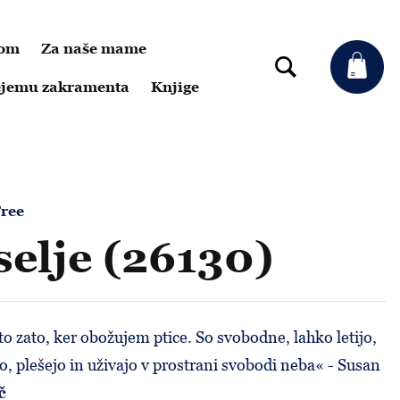
dom
Za naše mame
rejemu zakramenta
Knjige
ree
selje (26130)
o zato, ker obožujem ptice. So svobodne, lahko letijo,
o, plešejo in uživajo v prostrani svobodi neba« - Susan
č