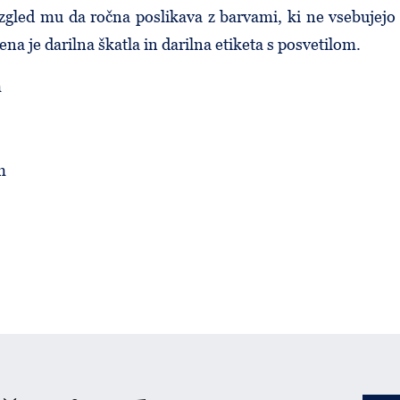
izgled mu da ročna poslikava z barvami, ki ne vsebujejo 
ena je darilna škatla in darilna etiketa s posvetilom.
m
m