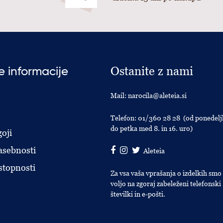
Ostanite z nami
 informacije
Mail:
narocila@aleteia.si
Telefon:
01/360 28 28
(od ponedelj
do petka med 8. in 16. uro)
oji
asebnosti
Aleteia
stopnosti
Za vsa vaša vprašanja o izdelkih smo
voljo na zgoraj zabeleženi telefonski
številki in e-pošti.