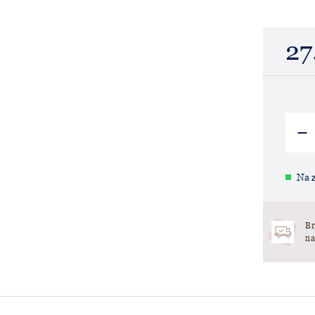
27
Na z
Br
na