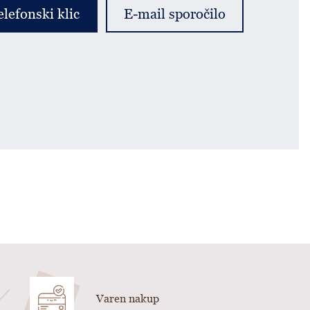
elefonski klic
E-mail sporočilo
Varen nakup