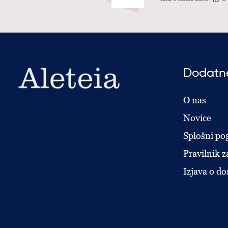
Dodatne
O nas
Novice
Splošni pog
Pravilnik z
Izjava o do