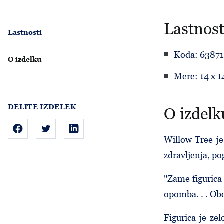
Lastnost
Lastnosti
Koda: 6387
O izdelku
Mere: 14 x 1
DELITE IZDELEK
O izdelk
Willow Tree je 
zdravljenja, po
"Zame figurica 
opomba. . . Ob
Figurica je ze