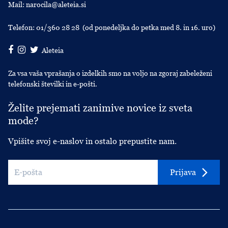
Mail:
narocila@aleteia.si
Telefon:
01/360 28 28
(od ponedeljka do petka med 8. in 16. uro)
Aleteia
Za vsa vaša vprašanja o izdelkih smo na voljo na zgoraj zabeleženi
telefonski številki in e-pošti.
Želite prejemati zanimive novice iz sveta
mode?
Vpišite svoj e-naslov in ostalo prepustite nam.
Prijava