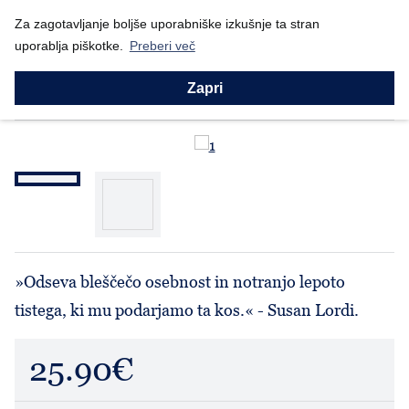
Nazaj
Za zagotavljanje boljše uporabniške izkušnje ta stran
Domov
Prodajni program
Willow Tree
Svetla zvezda (26150...
uporablja piškotke.
Preberi več
Willow Tree
Svetla zvezda (26150)
Zapri
»Odseva bleščečo osebnost in notranjo lepoto
tistega, ki mu podarjamo ta kos.« - Susan Lordi.
25.90€