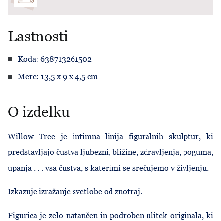
Lastnosti
Koda: 638713261502
Mere: 13,5 x 9 x 4,5 cm
O izdelku
Willow Tree je intimna linija figuralnih skulptur, ki
predstavljajo čustva ljubezni, bližine, zdravljenja, poguma,
upanja . . . vsa čustva, s katerimi se srečujemo v življenju.
Izkazuje izražanje svetlobe od znotraj.
Figurica je zelo natančen in podroben ulitek originala, ki