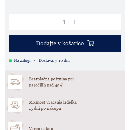
Dodajte v košarico
Na zalogi
Dostava: 7-10 dni
Brezplačna poštnina pri
naročilih nad 45 €
Možnost vračanja izdelka
15 dni po nakupu
Varen nakup