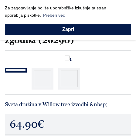
Nazaj
Za zagotavljanje boljše uporabniške izkušnje ta stran
Domov
Prodajni program
Willow Tree
Sveta družina - Boži...
uporablja piškotke.
Preberi več
Willow Tree
Sveta družina - Božična
Zapri
zgodba (26290)
Sveta družina v Willow tree izvedbi.&nbsp;
64.90€