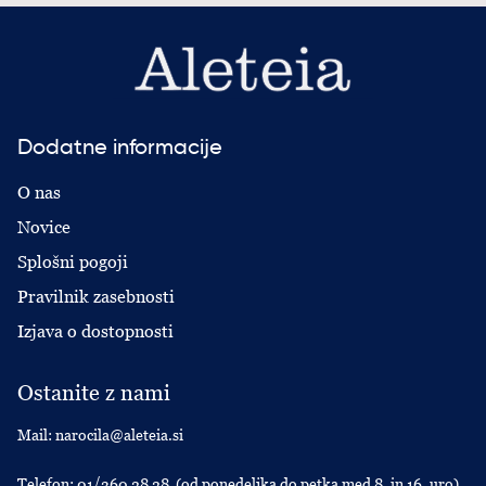
Dodatne informacije
O nas
Novice
Splošni pogoji
Pravilnik zasebnosti
Izjava o dostopnosti
Ostanite z nami
Mail:
narocila@aleteia.si
Telefon:
01/360 28 28
(od ponedeljka do petka med 8. in 16. uro)