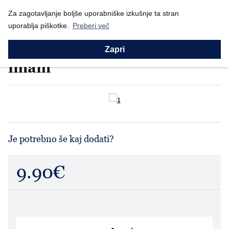
Nazaj
Prodajni program
Za zagotavljanje boljše uporabniške izkušnje ta stran
Za lepši dom
Skodelice
Skodelica "Mama, rad...
uporablja piškotke.
Preberi več
Skodelice
Skodelica "Mama, rada te
Zapri
imam"
Je potrebno še kaj dodati?
9.90€