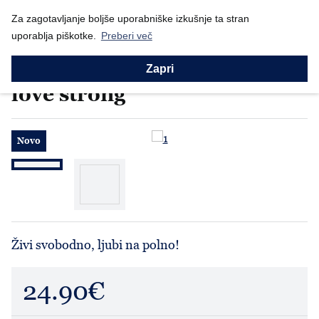
Nazaj
Domov
Za zagotavljanje boljše uporabniške izkušnje ta stran
Prodajni program
Moški
Puloverji
Moški pulover "Live...
uporablja piškotke.
Preberi več
Puloverji
Moški pulover "Live free,
Zapri
love strong"
Novo
Živi svobodno, ljubi na polno!
24.90€