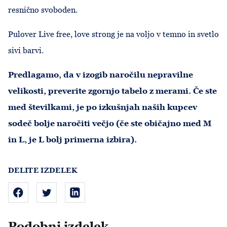
resnično svoboden.
Pulover Live free, love strong je na voljo v temno in svetlo
sivi barvi.
Predlagamo, da v izogib naročilu nepravilne
velikosti, preverite zgornjo tabelo z merami. Če ste
med številkami, je po izkušnjah naših kupcev
sodeč bolje naročiti večjo (če ste običajno med M
in L, je L bolj primerna izbira).
DELITE IZDELEK
Podobni izdelek