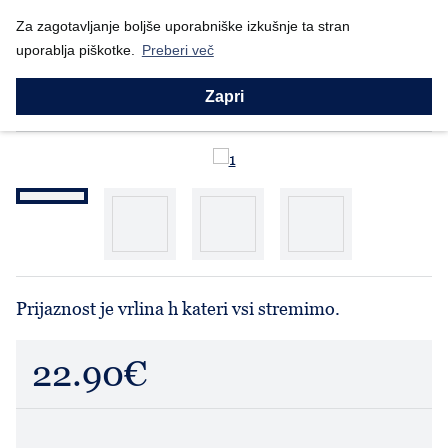
Nazaj
Za zagotavljanje boljše uporabniške izkušnje ta stran
Domov
Prodajni program
Willow Tree
Prijaznost: Deček (2...
uporablja piškotke.
Preberi več
Willow Tree
Prijaznost: Deček (26217)
Zapri
Prijaznost je vrlina h kateri vsi stremimo.
22.90€