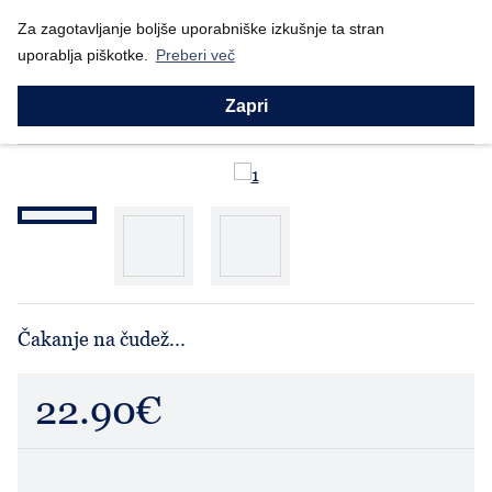
Nazaj
Za zagotavljanje boljše uporabniške izkušnje ta stran
Domov
Prodajni program
Willow Tree
Negovanje (26082)
uporablja piškotke.
Preberi več
Willow Tree
Negovanje (26082)
Zapri
Čakanje na čudež...
22.90€