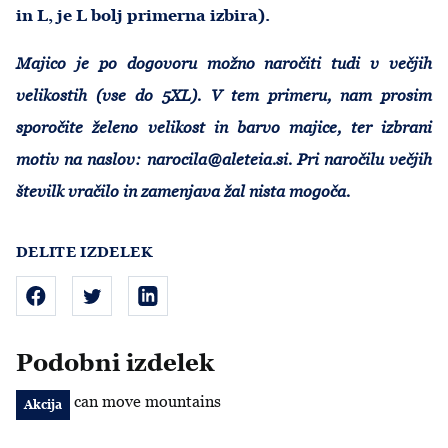
in L, je L bolj primerna izbira).
Majico je po dogovoru možno naročiti tudi v večjih
velikostih (vse do 5XL). V tem primeru, nam prosim
sporočite želeno velikost in barvo majice, ter izbrani
motiv na naslov:
narocila@aleteia.si
. Pri naročilu večjih
številk vračilo in zamenjava žal nista mogoča.
DELITE IZDELEK
Podobni izdelek
Faith can move mountains
Akcija