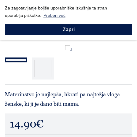
Nazaj
Za zagotavljanje boljše uporabniške izkušnje ta stran
Domov
Prodajni program
Ženske
Majice
Mama
uporablja piškotke.
Preberi več
Majice
Mama
Zapri
Materinstvo je najlepša, hkrati pa najtežja vloga
ženske, ki ji je dano biti mama.
14.90€