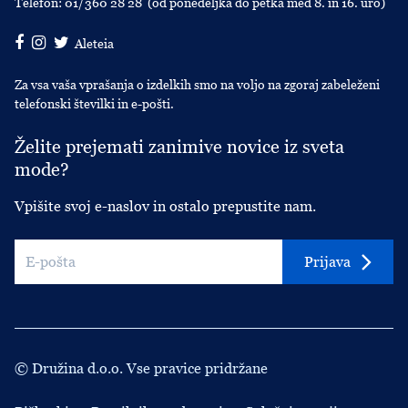
Telefon:
01/360 28 28
(od ponedeljka do petka med 8. in 16. uro)
Aleteia
Za vsa vaša vprašanja o izdelkih smo na voljo na zgoraj zabeleženi
telefonski številki in e-pošti.
Želite prejemati zanimive novice iz sveta
mode?
Vpišite svoj e-naslov in ostalo prepustite nam.
Prijava
© Družina d.o.o. Vse pravice pridržane