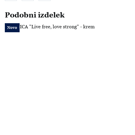
Podobni izdelek
MAJICA "Live free, love strong" - krem
Novo