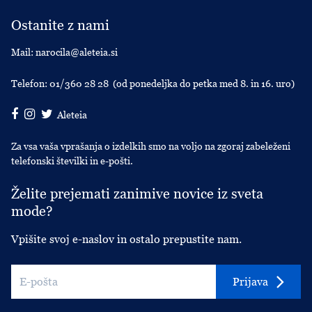
Ostanite z nami
Mail:
narocila@aleteia.si
Telefon:
01/360 28 28
(od ponedeljka do petka med 8. in 16. uro)
Aleteia
Za vsa vaša vprašanja o izdelkih smo na voljo na zgoraj zabeleženi
telefonski številki in e-pošti.
Želite prejemati zanimive novice iz sveta
mode?
Vpišite svoj e-naslov in ostalo prepustite nam.
Prijava