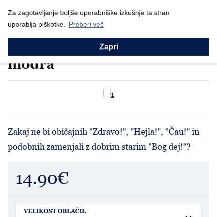
Nazaj
Domov
Za zagotavljanje boljše uporabniške izkušnje ta stran
Prodajni program
Moški
Majice
MAJICA "Bogdej" - mo...
uporablja piškotke.
Preberi več
Majice
MAJICA "Bogdej" - moška
Zapri
modra
Zakaj ne bi običajnih "Zdravo!", "Hejla!", "Čau!" in
podobnih zamenjali z dobrim starim "Bog dej!"?
14.90€
VELIKOST OBLAČIL