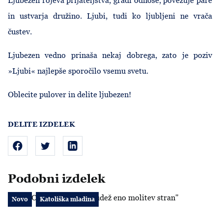
Ljubezen rojeva prijateljstva, gradi odnose, povezuje pare
in ustvarja družino. Ljubi, tudi ko ljubljeni ne vrača
čustev.
Ljubezen vedno prinaša nekaj dobrega, zato je poziv
»Ljubi« najlepše sporočilo vsemu svetu.
Oblecite pulover in delite ljubezen!
DELITE IZDELEK
Podobni izdelek
PULOVER "Včasih je čudež eno molitev stran"
Novo
Katoliška mladina