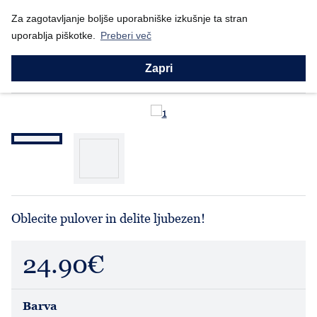
Nazaj
Za zagotavljanje boljše uporabniške izkušnje ta stran
Domov
Prodajni program
Ženske
Puloverji
Ljubi
uporablja piškotke.
Preberi več
Puloverji
Ljubi
Zapri
Oblecite pulover in delite ljubezen!
24.90€
Barva