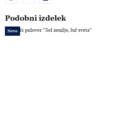
Podobni izdelek
Moški pulover "Sol zemlje, luč sveta"
Novo