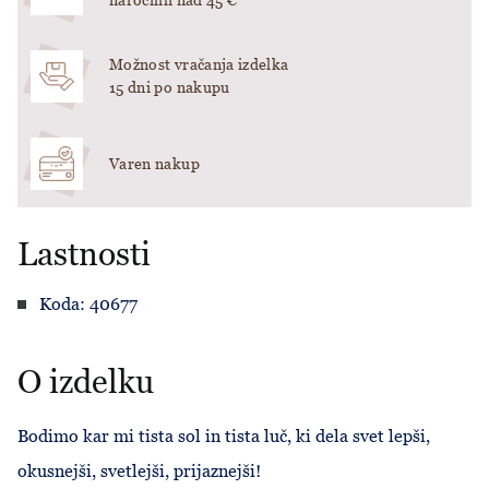
naročilih nad 45 €
Možnost vračanja izdelka
15 dni po nakupu
Varen nakup
Lastnosti
Koda: 40677
O izdelku
Bodimo kar mi tista sol in tista luč, ki dela svet lepši,
okusnejši, svetlejši, prijaznejši!