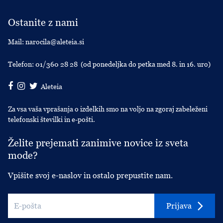
Ostanite z nami
Mail:
narocila@aleteia.si
Telefon:
01/360 28 28
(od ponedeljka do petka med 8. in 16. uro)
Aleteia
Za vsa vaša vprašanja o izdelkih smo na voljo na zgoraj zabeleženi
telefonski številki in e-pošti.
Želite prejemati zanimive novice iz sveta
mode?
Vpišite svoj e-naslov in ostalo prepustite nam.
Prijava