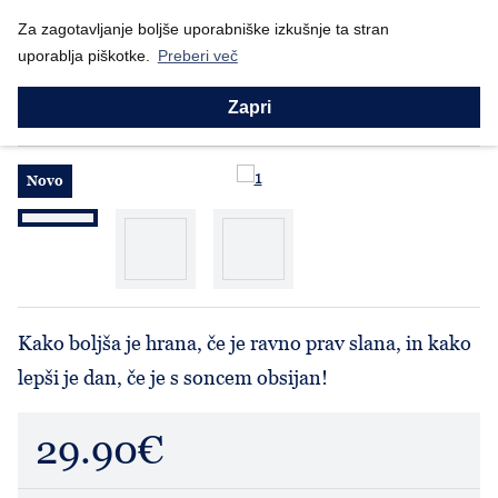
Nazaj
Domov
Za zagotavljanje boljše uporabniške izkušnje ta stran
Prodajni program
Ženske
Puloverji
Sol zemlje, luč svet...
uporablja piškotke.
Preberi več
Puloverji
Sol zemlje, luč sveta
Zapri
Novo
Kako boljša je hrana, če je ravno prav slana, in kako
lepši je dan, če je s soncem obsijan!
29.90€