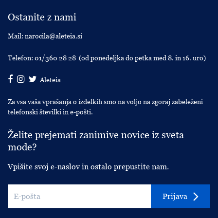
Ostanite z nami
Mail:
narocila@aleteia.si
Telefon:
01/360 28 28
(od ponedeljka do petka med 8. in 16. uro)
Aleteia
Za vsa vaša vprašanja o izdelkih smo na voljo na zgoraj zabeleženi
telefonski številki in e-pošti.
Želite prejemati zanimive novice iz sveta
mode?
Vpišite svoj e-naslov in ostalo prepustite nam.
Prijava