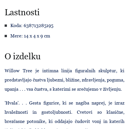
Lastnosti
Koda: 638713285195
Mere: 14 x 4 x 9 cm
O izdelku
Willow Tree je intimna linija figuralnih skulptur, ki
predstavljajo čustva ljubezni, bližine, zdravljenja, poguma,
upanja . . . vsa čustva, s katerimi se srečujemo v življenju.
'Hvala'. . . Gesta figurice, ki se nagiba naprej, je izraz
hvaležnosti in gostoljubnosti. Cvetovi so klasične,
brezčasne potonike, ki oddajajo čudovit vonj in katerih