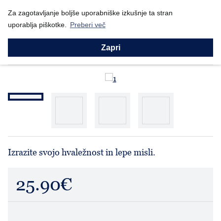
Nazaj
Za zagotavljanje boljše uporabniške izkušnje ta stran
Domov
Prodajni program
Willow Tree
Hvala ti (27267)
uporablja piškotke.
Preberi več
Willow Tree
Hvala ti (27267)
Zapri
Izrazite svojo hvaležnost in lepe misli.
25.90€