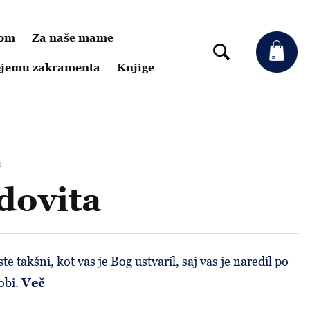
dom
Za naše mame
rejemu zakramenta
Knjige
i
dovita
te takšni, kot vas je Bog ustvaril, saj vas je naredil po
obi.
Več