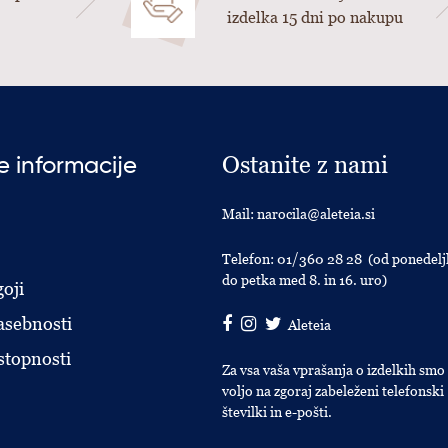
izdelka 15 dni po nakupu
Ostanite z nami
 informacije
Mail:
narocila@aleteia.si
Telefon:
01/360 28 28
(od ponedelj
do petka med 8. in 16. uro)
oji
asebnosti
Aleteia
stopnosti
Za vsa vaša vprašanja o izdelkih smo
voljo na zgoraj zabeleženi telefonski
številki in e-pošti.