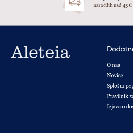
naročilih nad 45 €
Dodatne
O nas
Novice
Splošni pog
Pravilnik z
Izjava o do