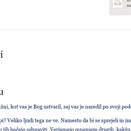
Br
na
i
u
šni, kot vas je Bog ustvaril, saj vas je naredil po svoji pod
pi? Veliko ljudi tega ne ve. Namesto da bi se sprejeli in ime
n jih hočejo odpraviti. Verjamejo mnenjem drugih, kakšni n