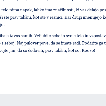
 telo nima napak, lahko ima značilnosti, ki vas delajo pos
 ste prav takšni, kot ste v resnici. Kar drugi imenujejo kot
jo.
ihaja iz vas samih. Vzljubite sebe in svoje telo in vzposta
 s seboj! Naj pulover pove, da se imate radi. Podarite ga ti
ejte jim, da so čudoviti, prav takšni, kot so. Res so!