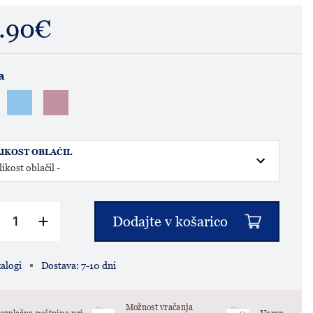
.90€
a
IKOST OBLAČIL
Dodajte v košarico
alogi
Dostava: 7-10 dni
Možnost vračanja