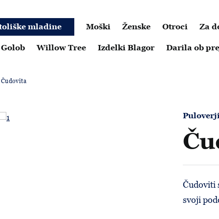
toliške mladine
Moški
Ženske
Otroci
Za 
 Golob
Willow Tree
Izdelki Blagor
Darila ob p
Čudovita
Puloverj
Ču
Čudoviti s
svoji pod