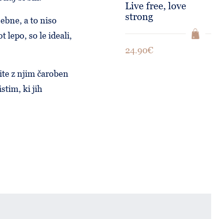
Live free, love
strong
ebne, a to niso
 lepo, so le ideali,
24.90€
vite z njim čaroben
stim, ki jih