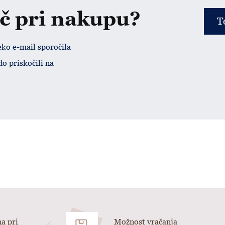
č pri nakupu?
T
eko e-mail sporočila
do priskočili na
a pri
Možnost vračanja