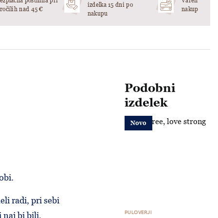
ezplačna poštnina pri
Varen
izdelka 15 dni po
ročilih nad 45 €
nakup
nakupu
Podobni
izdelek
Live free, love strong
Novo
obi.
li radi, pri sebi
aj bi bili.
PULOVERJI