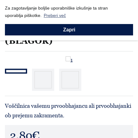
Nazaj
Za zagotavljanje boljše uporabniške izkušnje ta stran
Domov
Prodajni program
Izdelki Blagor
Voščilnica - Sv. Obh...
uporablja piškotke.
Preberi več
Izdelki Blagor
Voščilnica - Sv. Obhajilo
Zapri
(BLAGOR)
Voščilnica vašemu prvoobhajancu ali prvoobhajanki
ob prejemu zakramenta.
2.80€