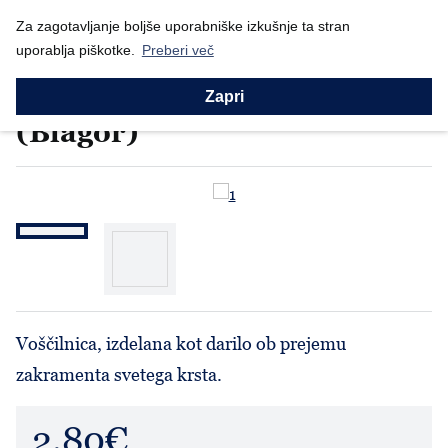
Nazaj
Za zagotavljanje boljše uporabniške izkušnje ta stran
Domov
Prodajni program
Izdelki Blagor
Voščilnica sv. krst...
uporablja piškotke.
Preberi več
Izdelki Blagor
Voščilnica sv. krst - modra
Zapri
(Blagor)
Voščilnica, izdelana kot darilo ob prejemu
zakramenta svetega krsta.
2.80€