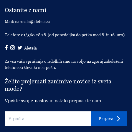
Ostanite z nami
Mail:
narocila@aleteia.si
Telefon:
01/360 28 28
(od ponedeljka do petka med 8. in 16. uro)
Aleteia
Za vsa vaša vprašanja o izdelkih smo na voljo na zgoraj zabeleženi
telefonski številki in e-pošti.
Želite prejemati zanimive novice iz sveta
mode?
Vpišite svoj e-naslov in ostalo prepustite nam.
Prijava