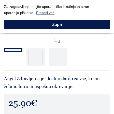
Nazaj
Za zagotavljanje boljše uporabniške izkušnje ta stran
Domov
Prodajni program
Willow Tree
Angel zdravljenja (2...
uporablja piškotke.
Preberi več
Willow Tree
Angel zdravljenja (26020)
Zapri
Angel Zdravljenja je idealno darilo za vse, ki jim
želimo hitro in uspešno okrevanje.
25.90€