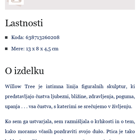
Lastnosti
Koda: 638713260208
Mere: 13 x 8 x 4,5 cm
O izdelku
Willow Tree je intimna linija figuralnih skulptur, ki
predstavljajo čustva ljubezni, bližine, zdravljenja, poguma,
upanja . . . vsa čustva, s katerimi se srečujemo v življenju.
Ko sem ga ustvarjala, sem razmišljala o krhkosti in o tem,
kako moramo včasih pozdraviti svojo dušo. Ptica je tako