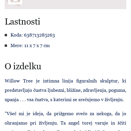
Lastnosti
Koda: 638713285263
Mere: 11 x 7 x 7 cm
O izdelku
Willow Tree je intimna linija figuralnih skulptur, ki
predstavljajo čustva ljubezni, bližine, zdravljenja, poguma,
upanja . . . vsa čustva, s katerimi se srečujemo v življenju.
"Všeč mi je ideja, da prižgemo svečo za nekoga, da jo
ohranjamo pri življenju. Ta angel torej varuje in ščiti