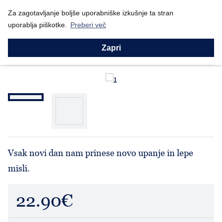
Nazaj
Za zagotavljanje boljše uporabniške izkušnje ta stran
Domov
Prodajni program
Willow Tree
Angel mali: Upanje (...
uporablja piškotke.
Preberi več
Willow Tree
Angel mali: Upanje (27275)
Zapri
Vsak novi dan nam prinese novo upanje in lepe
misli.
22.90€