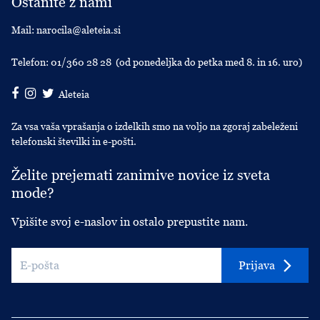
Ostanite z nami
Mail:
narocila@aleteia.si
Telefon:
01/360 28 28
(od ponedeljka do petka med 8. in 16. uro)
Aleteia
Za vsa vaša vprašanja o izdelkih smo na voljo na zgoraj zabeleženi
telefonski številki in e-pošti.
Želite prejemati zanimive novice iz sveta
mode?
Vpišite svoj e-naslov in ostalo prepustite nam.
Prijava