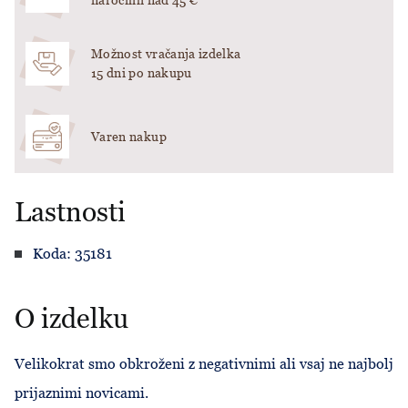
naročilih nad 45 €
Možnost vračanja izdelka
15 dni po nakupu
Varen nakup
Lastnosti
Koda: 35181
O izdelku
Velikokrat smo obkroženi z negativnimi ali vsaj ne najbolj
prijaznimi novicami.