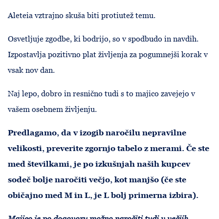
Aleteia vztrajno skuša biti protiutež temu.
Osvetljuje zgodbe, ki bodrijo, so v spodbudo in navdih.
Izpostavlja pozitivno plat življenja za pogumnejši korak v
vsak nov dan.
Naj lepo, dobro in resnično tudi s to majico zavejejo v
vašem osebnem življenju.
Predlagamo, da v izogib naročilu nepravilne
velikosti, preverite zgornjo tabelo z merami. Če ste
med številkami, je po izkušnjah naših kupcev
sodeč bolje naročiti večjo, kot manjšo (če ste
običajno med M in L, je L bolj primerna izbira).
Majico je po dogovoru možno naročiti tudi v večjih