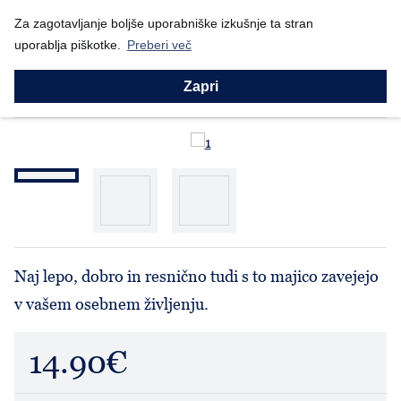
Nazaj
Za zagotavljanje boljše uporabniške izkušnje ta stran
Domov
Prodajni program
Moški
Majice
Aleteia
uporablja piškotke.
Preberi več
Majice
Aleteia
Zapri
Naj lepo, dobro in resnično tudi s to majico zavejejo
v vašem osebnem življenju.
14.90€